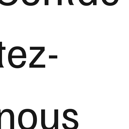
tez-
nous