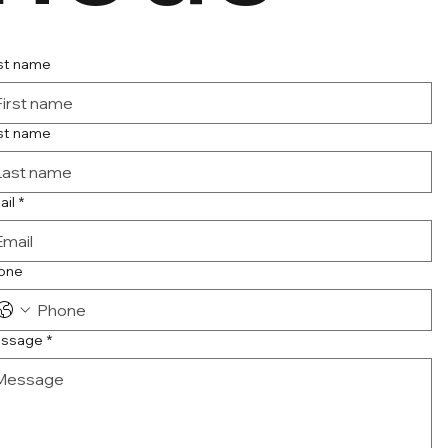
rst name
st name
ail
*
one
ssage
*