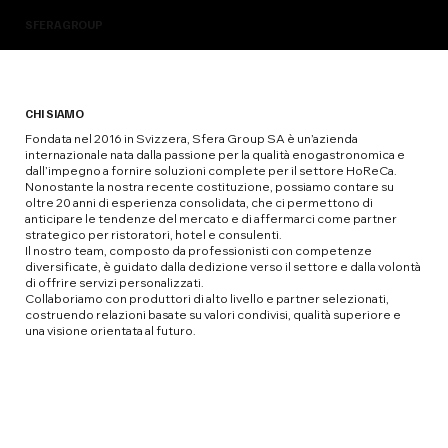
SFERAGROUP
CHI SIAMO
Fondata nel 2016 in Svizzera, Sfera Group SA è un’azienda
internazionale nata dalla passione per la qualità enogastronomica e
dall’impegno a fornire soluzioni complete per il settore HoReCa.
Nonostante la nostra recente costituzione, possiamo contare su
oltre 20 anni di esperienza consolidata, che ci permettono di
anticipare le tendenze del mercato e di affermarci come partner
strategico per ristoratori, hotel e consulenti.
Il nostro team, composto da professionisti con competenze
diversificate, è guidato dalla dedizione verso il settore e dalla volontà
di offrire servizi personalizzati.
Collaboriamo con produttori di alto livello e partner selezionati,
costruendo relazioni basate su valori condivisi, qualità superiore e
una visione orientata al futuro.