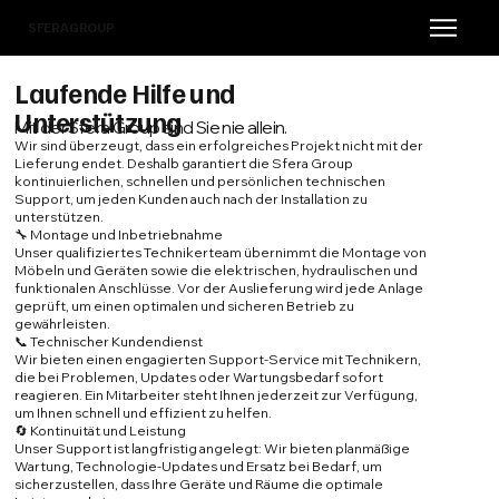
SFERAGROUP
Laufende Hilfe und
Unterstützung
Mit der Sfera Group sind Sie nie allein.
Wir sind überzeugt, dass ein erfolgreiches Projekt nicht mit der
Lieferung endet. Deshalb garantiert die Sfera Group
kontinuierlichen, schnellen und persönlichen technischen
Support, um jeden Kunden auch nach der Installation zu
unterstützen.
🔧 Montage und Inbetriebnahme
Unser qualifiziertes Technikerteam übernimmt die Montage von
Möbeln und Geräten sowie die elektrischen, hydraulischen und
funktionalen Anschlüsse. Vor der Auslieferung wird jede Anlage
geprüft, um einen optimalen und sicheren Betrieb zu
gewährleisten.
📞 Technischer Kundendienst
Wir bieten einen engagierten Support-Service mit Technikern,
die bei Problemen, Updates oder Wartungsbedarf sofort
reagieren. Ein Mitarbeiter steht Ihnen jederzeit zur Verfügung,
um Ihnen schnell und effizient zu helfen.
🔄 Kontinuität und Leistung
Unser Support ist langfristig angelegt: Wir bieten planmäßige
Wartung, Technologie-Updates und Ersatz bei Bedarf, um
sicherzustellen, dass Ihre Geräte und Räume die optimale